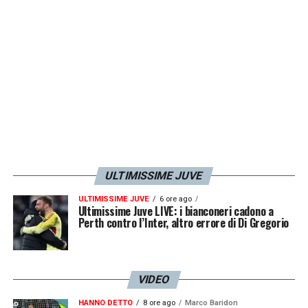
entusiasmo, adesso però arriva il difficile
perché tutte le squadre vorranno battere una
big come la Lazio. Adesso abbiamo la
maturità giusta per fare il salto di qualità».
LA PLAYLIST DELLE NOSTRE TOP NEWS
ULTIMISSIME JUVE
ULTIMISSIME JUVE
6 ore ago
Ultimissime Juve LIVE: i bianconeri cadono a
Perth contro l’Inter, altro errore di Di Gregorio
VIDEO
HANNO DETTO
8 ore ago
Marco Baridon