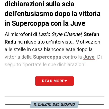
dichiarazioni sulla scia
dell’entusiasmo dopo la vittoria
in Supercoppa con la Juve
Ai microfoni di
Lazio Style Channel
,
Stefan
Radu
ha rilasciato un’intervista. Motivazioni
alle stelle in casa biancoceleste dopo la
vittoria della
Supercoppa
contro la
Juve
. Di
seguito riportate le sue dichiarazioni.
MOTIVAZIONI
–
«Questo entusiasmo è
READ MORE
incredibile, oggi quando siamo usciti sul
campo per allenarci ho avuto le pelle d’oca.
Speriamo di regalare tanti altri successi a
IL CALCIO DEL GIORNO
questi tifosi, lo meritano. C’è tanto