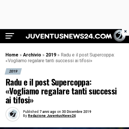
×
Juventus News 24
Home
»
Archivio
»
2019
»
Radu e il post Supercoppa:
«Vogliamo regalare tanti successi ai tifosi»
2019
Radu e il post Supercoppa:
«Vogliamo regalare tanti successi
ai tifosi»
Published
7 anni ago
on
30 Dicembre 2019
By
Redazione JuventusNews24