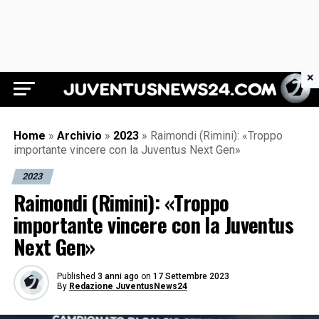
×
Juventus News 24
Home
»
Archivio
»
2023
»
Raimondi (Rimini): «Troppo
importante vincere con la Juventus Next Gen»
2023
Raimondi (Rimini): «Troppo
importante vincere con la Juventus
Next Gen»
Published
3 anni ago
on
17 Settembre 2023
By
Redazione JuventusNews24