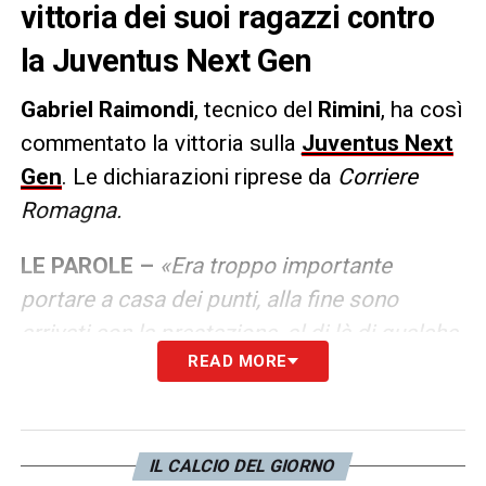
vittoria dei suoi ragazzi contro
la Juventus Next Gen
Gabriel Raimondi
, tecnico del
Rimini
, ha così
commentato la vittoria sulla
Juventus Next
Gen
. Le dichiarazioni riprese da
Corriere
Romagna.
LE PAROLE –
«Era troppo importante
portare a casa dei punti, alla fine sono
arrivati con la prestazione, al di là di qualche
READ MORE
errore di troppo. Abbiamo affrontato una
squadra formata da grandi talenti, giocatori
che non siamo abituati a vedere in questa
categoria. E’ chiaro che non mi piace
IL CALCIO DEL GIORNO