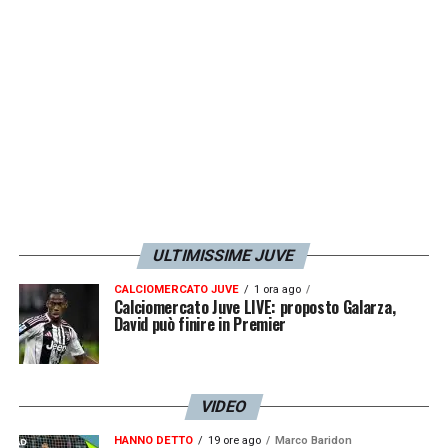
prendere tre gol, però la Juventus ha
caratteristiche di giocatori che possono fare
sempre la partita. Ripeto, non dipende dal
modulo, se osiamo qualcosa, se siamo
aggressivi non vuol dire che dobbiamo
prendere tre gol».
LA PLAYLIST DELLE NOSTRE TOP NEWS
ULTIMISSIME JUVE
CALCIOMERCATO JUVE
1 ora ago
Calciomercato Juve LIVE: proposto Galarza,
David può finire in Premier
VIDEO
HANNO DETTO
19 ore ago
Marco Baridon