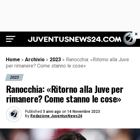
×
Juventus News 24
Home
»
Archivio
»
2023
»
Ranocchia: «Ritorno alla Juve
per rimanere? Come stanno le cose»
2023
Ranocchia: «Ritorno alla Juve per
rimanere? Come stanno le cose»
Published
3 anni ago
on
14 Novembre 2023
By
Redazione JuventusNews24