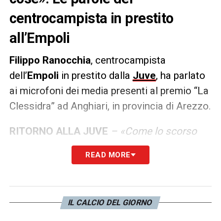
centrocampista in prestito
all’Empoli
Filippo Ranocchia
, centrocampista
dell’
Empoli
in prestito dalla
Juve
, ha parlato
ai microfoni dei media presenti al premio “La
Clessidra” ad Anghiari, in provincia di Arezzo.
RITORNO ALLA JUVE
– «Come lo scorso
anno, tireremo le somme a fine stagione e
READ MORE
vedremo cosa sarà più giusto fare. Da tutti e
due i punti di vista, non è una scelta di una
parte sola. Intanto sono concentrato a fare
IL CALCIO DEL GIORNO
molto meglio dell’anno scorso».