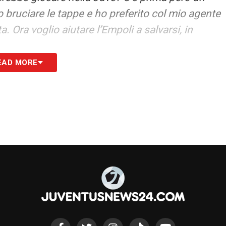
 bruciare le tappe e ho preferito col mio agente
. Ora voglio aiutare l’Empoli a salvarsi, in
EAD MORE
 scudetto fino alla fine. Naturalmente l’Inter è
ità e il vantaggio di non fare le coppe. Allegri è
tutti in queste situazioni».
S