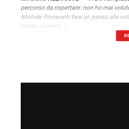
percorso da rispettare: non ho mai voluto
Michele Fioravanti fare un passo alla volta
estate si vedrà…».
R
COME VEDE LA JUVE –
«Può giocarsi lo
fortissima, ma la Juve ha una rosa di qual
un vincente e sa tirare fuori il meglio da 
LA PLAYLIST DELLE NOSTRE TOP NEW