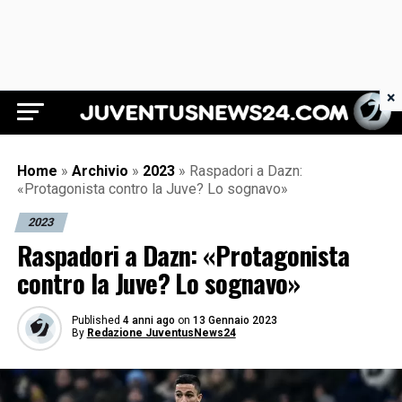
×
Juventus News 24
Home
»
Archivio
»
2023
»
Raspadori a Dazn:
«Protagonista contro la Juve? Lo sognavo»
2023
Raspadori a Dazn: «Protagonista
contro la Juve? Lo sognavo»
Published
4 anni ago
on
13 Gennaio 2023
By
Redazione JuventusNews24