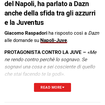
del Napoli, ha parlato a Dazn
anche della sfida tra gli azzurri
e la Juventus
Giacomo Raspadori
ha risposto così a
Dazn
alle domande su
Napoli-Juve
.
PROTAGONISTA CONTRO LA JUVE –
«Me
ne rendo contro perchè lo sognavo. Se
sognavi una cosa e sei cosciente di quello
che stai facendo te la godi».
READ MORE
LA PLAYLIST DELLE NOSTRE TOP NEWS