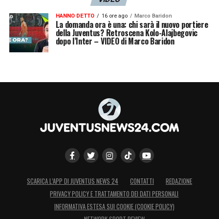
HANNO DETTO
16 ore ago
Marco Baridon
La domanda ora è una: chi sarà il nuovo portiere
della Juventus? Retroscena Kolo-Alajbegovic
dopo l’Inter – VIDEO di Marco Baridon
SCARICA L’APP DI JUVENTUS NEWS 24
CONTATTI
REDAZIONE
PRIVACY POLICY E TRATTAMENTO DEI DATI PERSONALI
INFORMATIVA ESTESA SUI COOKIE (COOKIE POLICY)