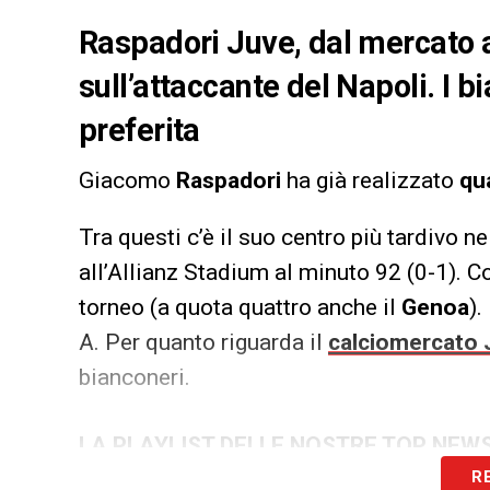
Raspadori Juve, dal mercato 
sull’attaccante del Napoli. I b
preferita
Giacomo
Raspadori
ha già realizzato
qua
Tra questi c’è il suo centro più tardivo n
all’Allianz Stadium al minuto 92 (0-1). 
torneo (a quota quattro anche il
Genoa
).
A. Per quanto riguarda il
calciomercato 
bianconeri.
LA PLAYLIST DELLE NOSTRE TOP NEW
R