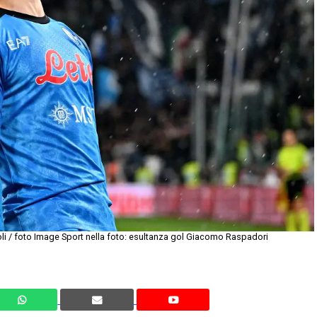
li / foto Image Sport nella foto: esultanza gol Giacomo Raspadori