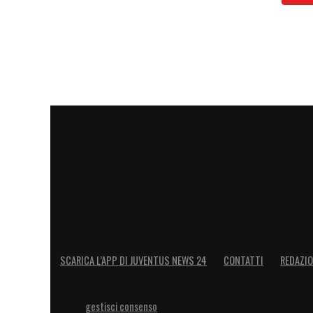
SCARICA L’APP DI JUVENTUS NEWS 24
CONTATTI
REDAZI
gestisci consenso