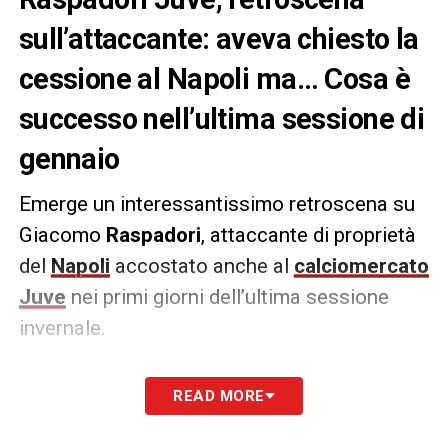
sull’attaccante: aveva chiesto la
cessione al Napoli ma… Cosa è
successo nell’ultima sessione di
gennaio
Emerge un interessantissimo retroscena su
Giacomo
Raspadori
, attaccante di proprietà
del
Napoli
accostato anche al
calciomercato
Juve
nei primi giorni dell’ultima sessione
invernale.
Secondo quanto riportato da
READ MORE
TuttoMercatoWeb
l’azzurro avrebbe voluto
lasciare la squadra allenata da Conte per