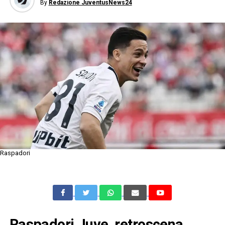
By
Redazione JuventusNews24
Raspadori
Raspadori Juve, retroscena