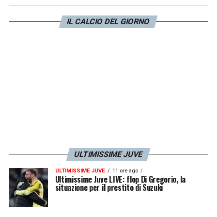
trovare un ambiente pronto a concedergli
IL CALCIO DEL GIORNO
maggior minutaggio. Come detto i bianconeri
avevano fatto un tentativo per lui ma non è
stato possibile portare avanti il discorso.
LA PLAYLIST DELLE NOSTRE TOP NEWS
ULTIMISSIME JUVE
ULTIMISSIME JUVE
11 ore ago
Ultimissime Juve LIVE: flop Di Gregorio, la
situazione per il prestito di Suzuki