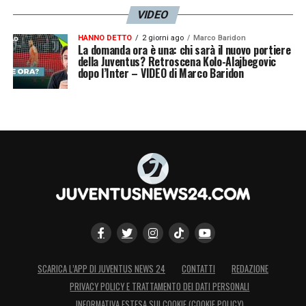
VIDEO
HANNO DETTO
2 giorni ago
Marco Baridon
La domanda ora è una: chi sarà il nuovo portiere
della Juventus? Retroscena Kolo-Alajbegovic
dopo l’Inter – VIDEO di Marco Baridon
SCARICA L’APP DI JUVENTUS NEWS 24
CONTATTI
REDAZIONE
PRIVACY POLICY E TRATTAMENTO DEI DATI PERSONALI
INFORMATIVA ESTESA SUI COOKIE (COOKIE POLICY)