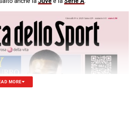
risalto anche la
Juve
e la
Serie A
.
EAD MORE