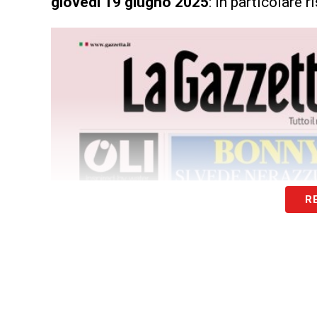
giovedì 19 giugno 2025
: in particolare 
R