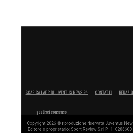
SCARICA L’APP DI JUVENTUS NEWS 24
CONTATTI
REDAZI
gestisci consenso
Copyright 2026 © riproduzione riservata Juventus News 
Editore e proprietario: Sport Review S.r.l P.I.11028660