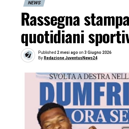
NEWS
Rassegna stampa
quotidiani sporti
Published
2 mesi ago
on
3 Giugno 2026
By
Redazione JuventusNews24