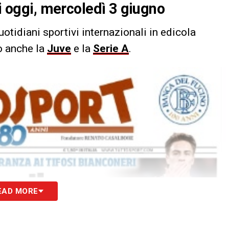
di oggi, mercoledì 3 giugno
uotidiani sportivi internazionali in edicola
to anche la
Juve
e la
Serie A
.
EAD MORE