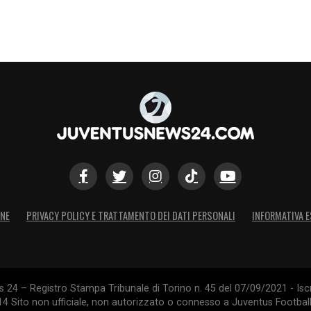
ONE
PRIVACY POLICY E TRATTAMENTO DEI DATI PERSONALI
INFORMATIVA E
24 – Registro Stampa Tribunale di Torino n. 45 del 07/09/2021 - Iscr
014 Sito non ufficiale, non autorizzato o connesso a Juventus Footbal