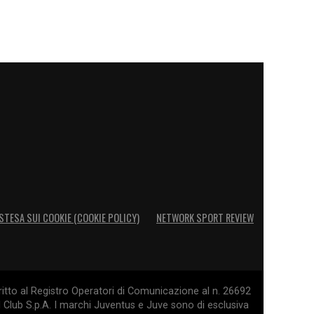
STESA SUI COOKIE (COOKIE POLICY)
NETWORK SPORT REVIEW
itto al Registro Operatori di Comunicazione al n. 26692
l Club S.p.A. I marchi Juventus e Juve sono di esclusiva