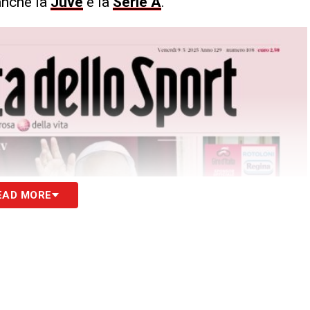
 anche la
Juve
e la
Serie A
.
EAD MORE