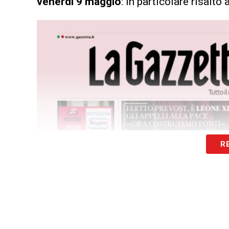
venerdì 9 maggio
: in particolare risalto
R