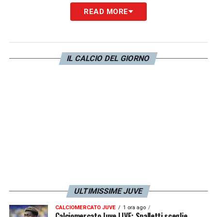
READ MORE
IL CALCIO DEL GIORNO
ULTIMISSIME JUVE
CALCIOMERCATO JUVE
1 ora ago
Calciomercato Juve LIVE: Spalletti sceglie