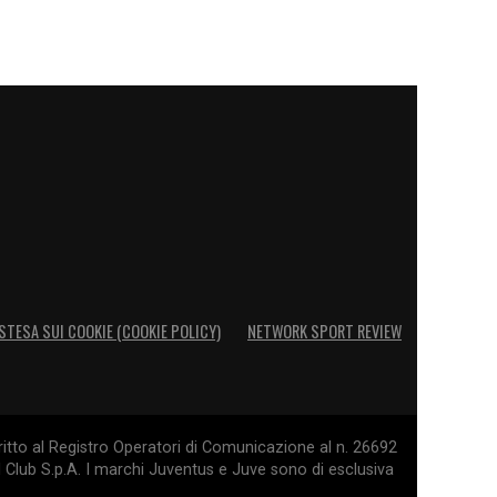
STESA SUI COOKIE (COOKIE POLICY)
NETWORK SPORT REVIEW
itto al Registro Operatori di Comunicazione al n. 26692
l Club S.p.A. I marchi Juventus e Juve sono di esclusiva