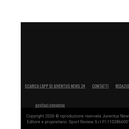
SCARICA L’APP DI JUVENTUS NEWS 24
CONTATTI
REDAZI
gestisci consenso
Copyright 2026 © riproduzione riservata Juventus News 
Editore e proprietario: Sport Review S.r.l P.I.11028660