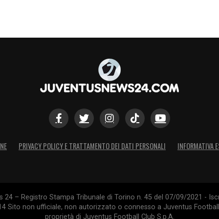
ONE
PRIVACY POLICY E TRATTAMENTO DEI DATI PERSONALI
INFORMATIVA E
24 – Registro Stampa Tribunale di Torino n. 45 del 07/09/2021 - Iscr
014 Sito non ufficiale, non autorizzato o connesso a Juventus Footbal
proprietà di Juventus Football Club S.p.A.