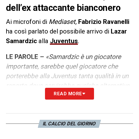
dell’ex attaccante bianconero
Ai microfoni di
Mediaset,
Fabrizio Ravanelli
ha così parlato del possibile arrivo di
Lazar
Samardzic
alla
Juventus
.
LE PAROLE –
«Samardzic è un giocatore
importante, sarebbe quel giocatore che
porterebbe alla Juventus tanta qualità in un
reparto dove servirebbe qualche alternativa
READ MORE
a livello numerico. Credo sia il profilo giusto
per aumentare la qualità nella rosa
bianconera anche per i prossimi anni».
IL CALCIO DEL GIORNO
LA PLAYLIST DELLE NOSTRE TOP NEWS