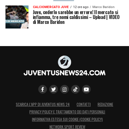
CALCIOMERCATO JUVE
12 ore ago
Marco Baridon
Juve, cederlo sarebbe un errore! Il mercato si
infiamma, tre nomi caldissimi – Upload | VIDEO
di Marco Baridon
SCARICA L’APP DI JUVENTUS NEWS 24
CONTATTI
REDAZIONE
PRIVACY POLICY E TRATTAMENTO DEI DATI PERSONALI
INFORMATIVA ESTESA SUI COOKIE (COOKIE POLICY)
NETWORK SPORT REVIEW