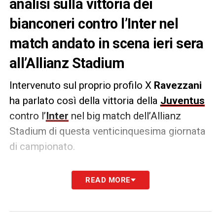
analisi sulla vittoria dei
bianconeri contro l’Inter nel
match andato in scena ieri sera
all’Allianz Stadium
Intervenuto sul proprio profilo X
Ravezzani
ha parlato così della vittoria della
Juventus
contro l’
Inter
nel big match dell’Allianz
Stadium di questa venticinquesima giornata
di campionato.
RAVEZZANI
– «
Juve pessima per 45’ poi
READ MORE
finalmente dominante. La strada è quella
giusta, ma va percorsa più a lungo e senza
incertezze. Gli obiettivi stagionali sono a un