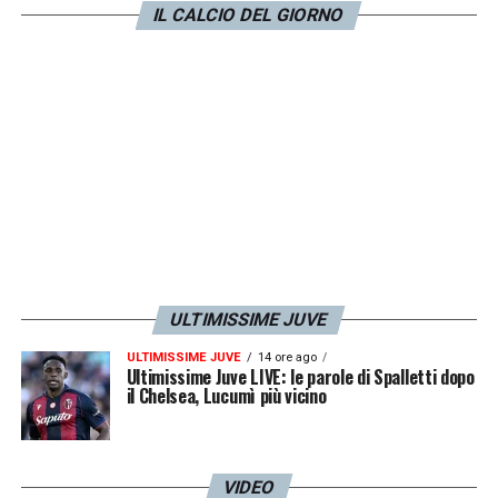
IL CALCIO DEL GIORNO
passo, la rosa è ricca. Se Thiago non cambia
troppo, può farcela
»
LA PLAYLIST DELLE NOSTRE TOP NEWS
ULTIMISSIME JUVE
ULTIMISSIME JUVE
14 ore ago
Ultimissime Juve LIVE: le parole di Spalletti dopo
il Chelsea, Lucumì più vicino
VIDEO