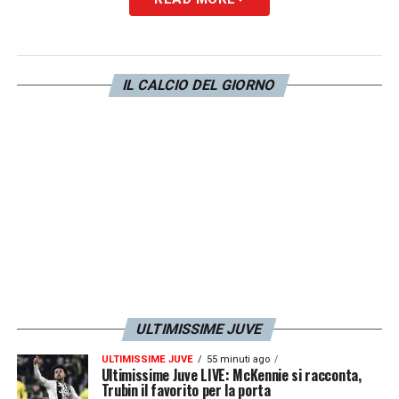
Motta finora nella Juve è quella
dell’allenatore dei Pulcini. Nessun ruolo
definito, dentro e fuori un po’ tutti, capitano a
IL CALCIO DEL GIORNO
rotazione. Così si educano i bambini al
calcio. Non i professionisti a vincere.
»
LA PLAYLIST DELLE NOSTRE TOP NEWS
ULTIMISSIME JUVE
ULTIMISSIME JUVE
55 minuti ago
Ultimissime Juve LIVE: McKennie si racconta,
Trubin il favorito per la porta