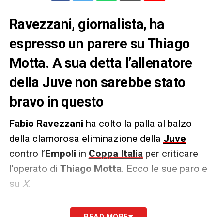
Ravezzani, giornalista, ha
espresso un parere su Thiago
Motta. A sua detta l’allenatore
della Juve non sarebbe stato
bravo in questo
Fabio Ravezzani
ha colto la palla al balzo
della clamorosa eliminazione della
Juve
contro l’
Empoli
in
Coppa Italia
per criticare
l’operato di
Thiago Motta
. Ecco le sue parole
su
X
.
PAROLE –
«
La filosofia che ha applicato
READ MORE