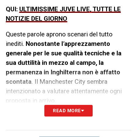
QUI:
ULTIMISSIME JUVE LIVE, TUTTE LE
NOTIZIE DEL GIORNO
Queste parole aprono scenari del tutto
inediti.
Nonostante l’apprezzamento
generale per le sue qualità tecniche e la
sua duttilità in mezzo al campo, la
permanenza in Inghilterra non è affatto
scontata
. Il Manchester City sembra
intenzionato a valutare attentamente ogni
proposta in arrivo.
READ MORE
La Premier League resta la destinazione
più accreditata per il futuro di Reijnders,
con diversi club d’oltremanica che hanno