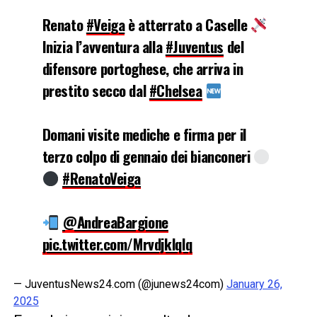
Renato
#Veiga
è atterrato a Caselle
Inizia l’avventura alla
#Juventus
del
difensore portoghese, che arriva in
prestito secco dal
#Chelsea
Domani visite mediche e firma per il
terzo colpo di gennaio dei bianconeri
#RenatoVeiga
@AndreaBargione
pic.twitter.com/MrvdjklqIq
— JuventusNews24.com (@junews24com)
January 26,
2025