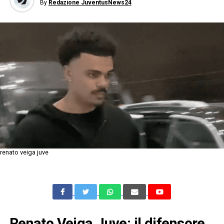
By
Redazione JuventusNews24
renato veiga juve
Renato Veiga Juve: il difensore