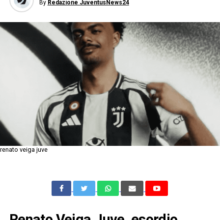
By
Redazione JuventusNews24
renato veiga juve
Renato Veiga Juve, esordio