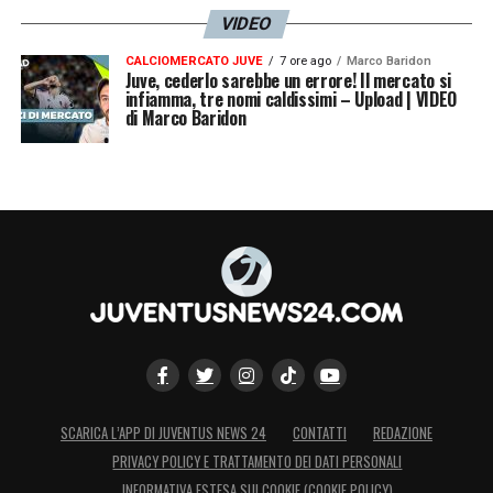
VIDEO
CALCIOMERCATO JUVE
7 ore ago
Marco Baridon
Juve, cederlo sarebbe un errore! Il mercato si
infiamma, tre nomi caldissimi – Upload | VIDEO
di Marco Baridon
SCARICA L’APP DI JUVENTUS NEWS 24
CONTATTI
REDAZIONE
PRIVACY POLICY E TRATTAMENTO DEI DATI PERSONALI
INFORMATIVA ESTESA SUI COOKIE (COOKIE POLICY)