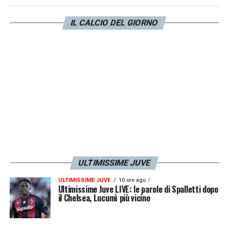
pragmatico, parla, si muove da leader. Di
IL CALCIO DEL GIORNO
negativo c’è qualche esitazione di tanto in
tanto.
LA PLAYLIST DELLE NOSTRE TOP NEWS
ULTIMISSIME JUVE
ULTIMISSIME JUVE
10 ore ago
Ultimissime Juve LIVE: le parole di Spalletti dopo
il Chelsea, Lucumì più vicino