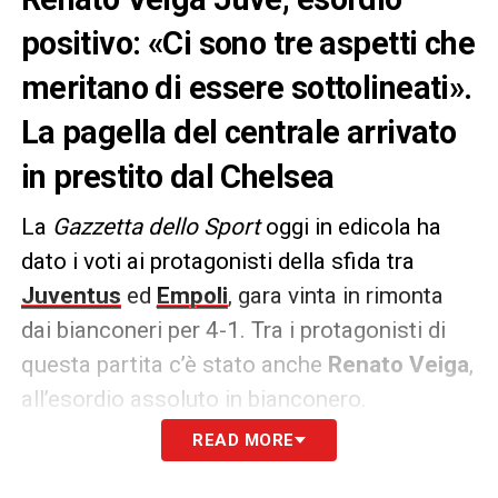
positivo: «Ci sono tre aspetti che
meritano di essere sottolineati».
La pagella del centrale arrivato
in prestito dal Chelsea
La
Gazzetta dello Sport
oggi in edicola ha
dato i voti ai protagonisti della sfida tra
Juventus
ed
Empoli
, gara vinta in rimonta
dai bianconeri per 4-1. Tra i protagonisti di
questa partita c’è stato anche
Renato Veiga
,
all’esordio assoluto in bianconero.
READ MORE
RENATO VEIGA 6
– Non si poteva
pretendere di più. Lati positivi: sembra