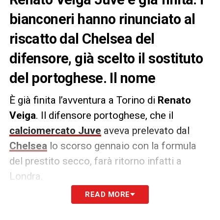
bianconeri hanno rinunciato al
riscatto dal Chelsea del
difensore, già scelto il sostituto
del portoghese. Il nome
È già finita l’avventura a Torino di
Renato
Veiga
. Il difensore portoghese, che il
calciomercato Juve
aveva prelevato dal
Chelsea
lo scorso gennaio con la formula
del prestito secco, farà ritorno infatti a
Londra.
READ MORE
A riportarlo è l’edizione odierna de
La
Gazzetta dello Spor
t, che spiega come i due