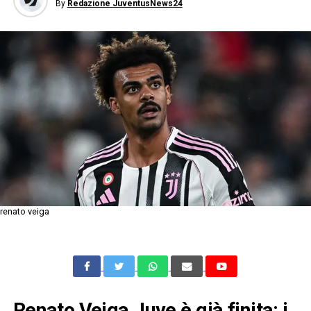
By
Redazione JuventusNews24
renato veiga
Renato Veiga Juve è già finita: i