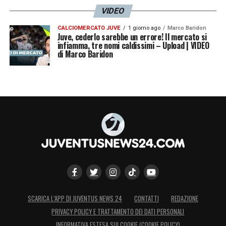
VIDEO
CALCIOMERCATO JUVE
1 giorno ago
Marco Baridon
Juve, cederlo sarebbe un errore! Il mercato si
infiamma, tre nomi caldissimi – Upload | VIDEO
di Marco Baridon
SCARICA L’APP DI JUVENTUS NEWS 24
CONTATTI
REDAZIONE
PRIVACY POLICY E TRATTAMENTO DEI DATI PERSONALI
INFORMATIVA ESTESA SUI COOKIE (COOKIE POLICY)