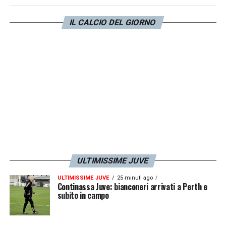
club non abbiano trovato l’accordo anche e
IL CALCIO DEL GIORNO
soprattutto per le resistenze dei Blues. La
Juve lo sostituirà con
Rugani
, di rientro
dall’Ajax, già a partire dal
Mondiale per Club
.
LA PLAYLIST DELLE NOSTRE TOP NEWS
ULTIMISSIME JUVE
ULTIMISSIME JUVE
25 minuti ago
Continassa Juve: bianconeri arrivati a Perth e
subito in campo