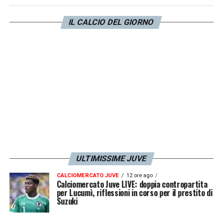
Gatti
che invece potrà rappresentare una
IL CALCIO DEL GIORNO
valida risorsa ma soltanto a gara in corso
come capitato nell’ultimo match contro la
Lazio
.
LA PLAYLIST DELLE NOSTRE TOP NEWS
ULTIMISSIME JUVE
CALCIOMERCATO JUVE
12 ore ago
Calciomercato Juve LIVE: doppia contropartita
per Lucumì, riflessioni in corso per il prestito di
Suzuki