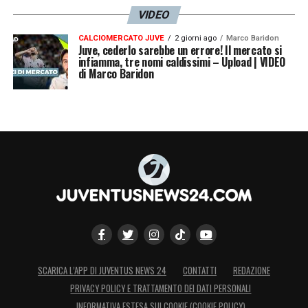
VIDEO
CALCIOMERCATO JUVE
2 giorni ago
Marco Baridon
Juve, cederlo sarebbe un errore! Il mercato si
infiamma, tre nomi caldissimi – Upload | VIDEO
di Marco Baridon
SCARICA L’APP DI JUVENTUS NEWS 24
CONTATTI
REDAZIONE
PRIVACY POLICY E TRATTAMENTO DEI DATI PERSONALI
INFORMATIVA ESTESA SUI COOKIE (COOKIE POLICY)