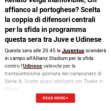
affianco al portoghese? Scelta
la coppia di difensori centrali
per la sfida in programma
questa sera tra Juve e Udinese
Questa sera alle 20.45 la
Juventus
scenderà
in campo all’Allianz Stadium per la sfida
contro l’
Udinese
valevole per la
trentasettesima giornata del campionato di
Serie A
. Scelte quasi obbligate per
Tudor
in
difesa.
READ MORE
Renato Veiga
partirà ancora una volta dal
primo minuto, affianco a lui agirà
Kelly
con