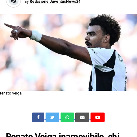
By
Redazione JuventusNews24
renato veiga
Renato Veiga inamovibile, chi