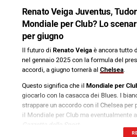
Renato Veiga Juventus, Tudor p
Mondiale per Club? Lo scenari
per giugno
Il futuro di
Renato Veiga
è ancora tutto d
nel gennaio 2025 con la formula del prest
accordi, a giugno tornerà al
Chelsea
.
Questo significa che il
Mondiale per Clu
giocarlo con la casacca dei Blues. I bia
strappare un accordo con il Chelsea per p
il Mondiale per Club ma eventualmente an
Gazzetta dello Sport
.
R