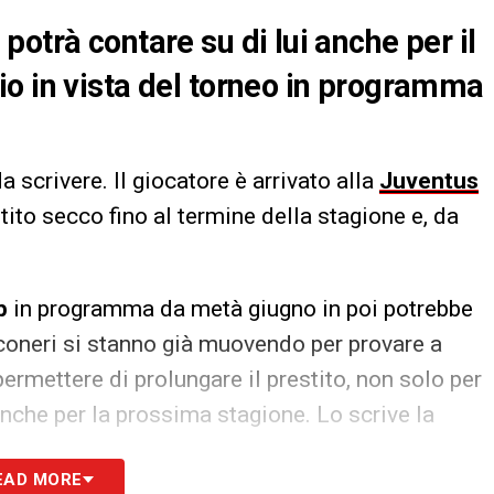
otrà contare su di lui anche per il
o in vista del torneo in programma
a scrivere. Il giocatore è arrivato alla
Juventus
ito secco fino al termine della stagione e, da
b
in programma da metà giugno in poi potrebbe
nconeri si stanno già muovendo per provare a
ermettere di prolungare il prestito, non solo per
che per la prossima stagione. Lo scrive la
EAD MORE