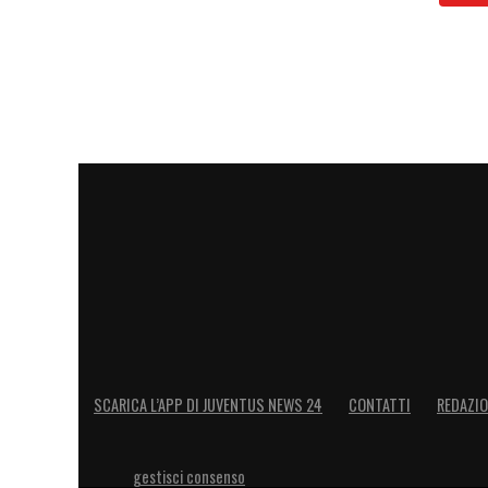
LA PLAYLIST DELLE NOSTRE TOP NEW
SCARICA L’APP DI JUVENTUS NEWS 24
CONTATTI
REDAZI
gestisci consenso