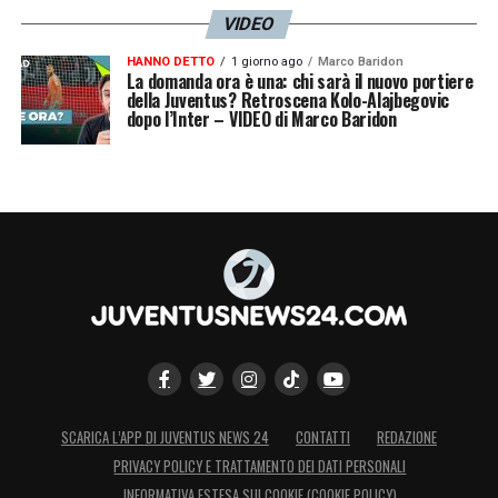
VIDEO
HANNO DETTO
1 giorno ago
Marco Baridon
La domanda ora è una: chi sarà il nuovo portiere
della Juventus? Retroscena Kolo-Alajbegovic
dopo l’Inter – VIDEO di Marco Baridon
SCARICA L’APP DI JUVENTUS NEWS 24
CONTATTI
REDAZIONE
PRIVACY POLICY E TRATTAMENTO DEI DATI PERSONALI
INFORMATIVA ESTESA SUI COOKIE (COOKIE POLICY)