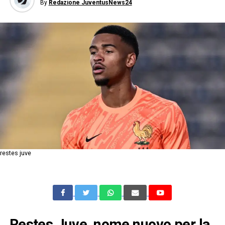
By
Redazione JuventusNews24
restes juve
Restes Juve, nome nuovo per la