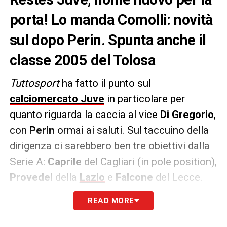
porta! Lo manda Comolli: novità
sul dopo Perin. Spunta anche il
classe 2005 del Tolosa
Tuttosport
ha fatto il punto sul
calciomercato Juve
in particolare per
quanto riguarda la caccia al vice
Di Gregorio
,
con
Perin
ormai ai saluti. Sul taccuino della
dirigenza ci sarebbero ben tre obiettivi dalla
Serie A:
Caprile
del Cagliari (in pole position),
Provedel
della
Lazio
e
Falcone
del Lecce.
READ MORE
Il nome nuovo è il classe 2005 del
Tolosa
Guillaume
Restes
, che l’ex presidente