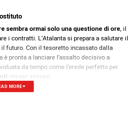
ostituto
are sembra ormai solo una questione di ore
, il
i contratti. L’Atalanta si prepara a salutare il
il futuro. Con il tesoretto incassato dalla
 è pronta a lanciare l’assalto decisivo a
dividuata da tempo come l’erede perfetto per
nti
sta per iniziare.
EAD MORE
S