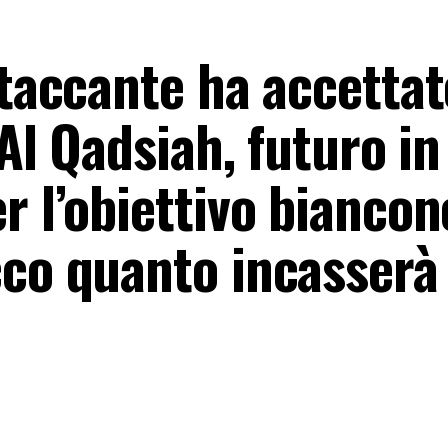
ttaccante ha accettat
’Al Qadsiah, futuro in
r l’obiettivo biancon
cco quanto incasserà