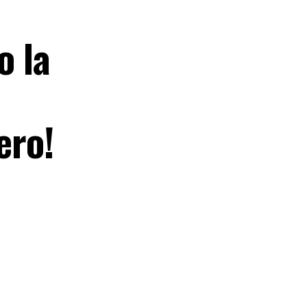
o la
ero!