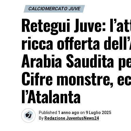
CALCIOMERCATO JUVE
Retegui Juve: l’a
ricca offerta dell
Arabia Saudita pe
Cifre monstre, e
l’Atalanta
Published
1 anno ago
on
9 Luglio 2025
By
Redazione JuventusNews24