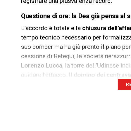
registrare una plusvalenza record.
Questione di ore: la Dea già pensa al s
L’accordo è totale e la
chiusura dell’aff
tempo tecnico necessario per formalizzare 
suo bomber ma ha già pronto il piano per 
cessione di Retegui, la società nerazzurra
Lorenzo Lucca
, la torre dell’Udinese in
guidare l’attacco. Il
domino dei centrava
R
LA PLAYLIST DELLE NOSTRE TOP NEW