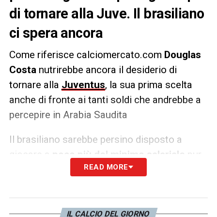
di tornare alla Juve. Il brasiliano
ci spera ancora
Come riferisce calciomercato.com
Douglas
Costa
nutrirebbe ancora il desiderio di
tornare alla
Juventus
, la sua prima scelta
anche di fronte ai tanti soldi che andrebbe a
percepire in Arabia Saudita
Il brasiliano sarebbe persino disposto a
giocare a
poco più del minimo salariale
pur
READ MORE
di tornare a Torino, almeno sino a fine
stagione. La Juve starebbe ancora pensando
all’opzione che potrebbe essere arricchita da
alcuni bonus legati a presenze e
IL CALCIO DEL GIORNO