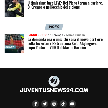
Ultimissime Juve LIVE: Del Piero torna a parlare,
così
».
Di Gregorio nell’occhio del ciclone
LA PLAYLIST DELLE NOSTRE TOP NEWS
VIDEO
HANNO DETTO
18 ore ago
Marco Baridon
La domanda ora è una: chi sarà il nuovo portiere
della Juventus? Retroscena Kolo-Alajbegovic
dopo l’Inter – VIDEO di Marco Baridon