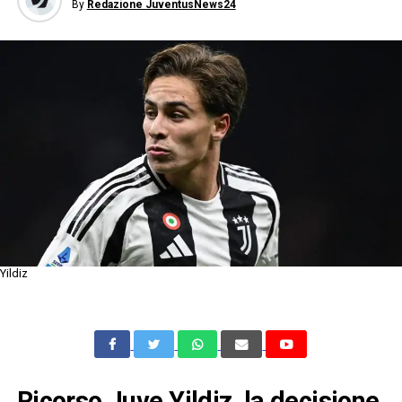
By
Redazione JuventusNews24
Yildiz
Ricorso Juve Yildiz, la decisione