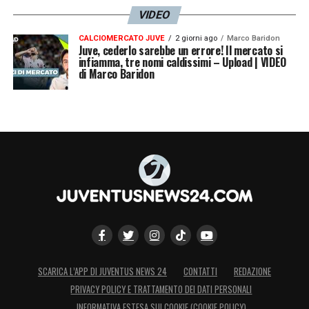
VIDEO
CALCIOMERCATO JUVE
2 giorni ago
Marco Baridon
Juve, cederlo sarebbe un errore! Il mercato si
infiamma, tre nomi caldissimi – Upload | VIDEO
di Marco Baridon
SCARICA L’APP DI JUVENTUS NEWS 24
CONTATTI
REDAZIONE
PRIVACY POLICY E TRATTAMENTO DEI DATI PERSONALI
INFORMATIVA ESTESA SUI COOKIE (COOKIE POLICY)