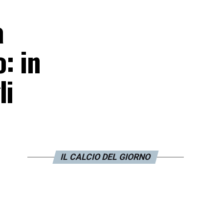
a
o: in
li
IL CALCIO DEL GIORNO