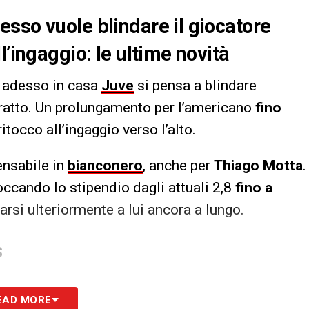
sso vuole blindare il giocatore
l’ingaggio: le ultime novità
,
adesso in casa
Juve
si pensa a blindare
tratto. Un prolungamento per l’americano
fino
ritocco all’ingaggio verso l’alto.
ensabile in
bianconero
, anche per
Thiago Motta
.
occando lo stipendio dagli attuali 2,8
fino a
arsi ulteriormente a lui ancora a lungo.
S
EAD MORE