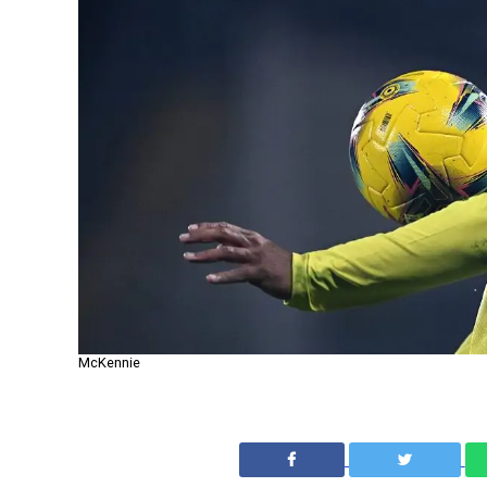
McKennie