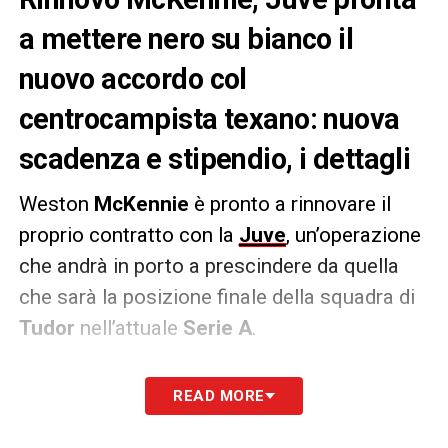
a mettere nero su bianco il
nuovo accordo col
centrocampista texano: nuova
scadenza e stipendio, i dettagli
Weston
McKennie
è pronto a rinnovare il
proprio contratto con la
Juve
, un’operazione
che andrà in porto a prescindere da quella
che sarà la posizione finale della squadra di
Tudor
nell’attuale
Serie A
.
Stando a quanto riportato dal
Corriere dello
READ MORE
Sport
il centrocampista arrivato dallo
Schalke 04
firmerà fino al
2028
con