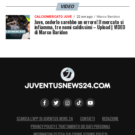
VIDEO
CALCIOMERCATO JUVE
22 ore ago
Marco Baridon
Juve, cederlo sarebbe un errore! Il mercato si
infiamma, tre nomi caldissimi – Upload | VIDEO
di Marco Baridon
SCARICA L’APP DI JUVENTUS NEWS 24
CONTATTI
REDAZIONE
PRIVACY POLICY E TRATTAMENTO DEI DATI PERSONALI
INFORMATIVA ESTESA SUI COOKIE (COOKIE POLICY)