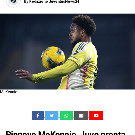
By
Redazione JuventusNews24
McKennie
Rinnovo McKennie, Juve pronta