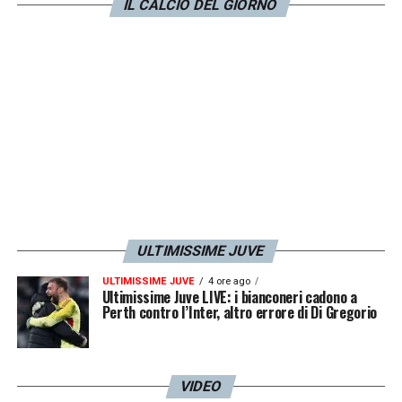
Champions League. In più, non farebbe
IL CALCIO DEL GIORNO
certamente fatica a trovare una nuova
destinazione già a gennaio, quando diversi
top club europei torneranno a farsi sotto.
LA PLAYLIST DELLE NOSTRE TOP NEWS
ULTIMISSIME JUVE
ULTIMISSIME JUVE
4 ore ago
Ultimissime Juve LIVE: i bianconeri cadono a
Perth contro l’Inter, altro errore di Di Gregorio
VIDEO