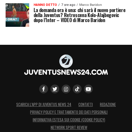
HANNO DETTO
7 ore ago
Marco Baridon
La domanda ora è una: chi sarà il nuovo portiere
della Juventus? Retroscena Kolo-Alajbegovic
dopo l’Inter – VIDEO di Marco Baridon
SCARICA L’APP DI JUVENTUS NEWS 24
CONTATTI
REDAZIONE
PRIVACY POLICY E TRATTAMENTO DEI DATI PERSONALI
INFORMATIVA ESTESA SUI COOKIE (COOKIE POLICY)
NETWORK SPORT REVIEW