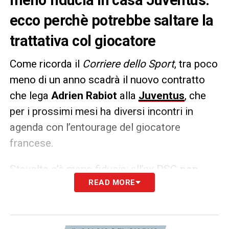
ecco perchè potrebbe saltare la
trattativa col giocatore
Come ricorda il
Corriere dello Sport
, tra poco
meno di un anno scadrà il nuovo contratto
che lega
Adrien Rabiot
alla
Juventus
, che
per i prossimi mesi ha diversi incontri in
agenda con l’entourage del giocatore
francese.
Stavolta c’è meno fiducia: all’ex PSG
non
READ MORE
potranno essere offerte le attuali cifre
percepite
e lo stesso giocatore vorrebbe
avere garanzie sul disputare la prossima