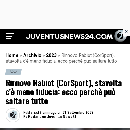
×
Juventus News 24
Home
»
Archivio
»
2023
»
Rinnovo Rabiot (CorSport),
stavolta c’è meno fiducia: ecco perchè può saltare tutto
2023
Rinnovo Rabiot (CorSport), stavolta
c’è meno fiducia: ecco perchè può
saltare tutto
Published
3 anni ago
on
21 Settembre 2023
By
Redazione JuventusNews24