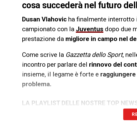
cosa succederà nel futuro del
Dusan Vlahovic
ha finalmente interrotto
campionato con la
Juventus
dopo due me
prestazione da
migliore in campo nel der
Come scrive la
Gazzetta dello Sport
, ne
incontro per parlare del
rinnovo del cont
insieme, il legame è forte e
raggiungere
problema.
LA PLAYLIST DELLE NOSTRE TOP NEW
R