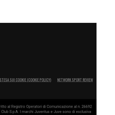
STESA SUI COOKIE (COOKIE POLICY)
NETWORK SPORT REVIEW
itto al Registro Operatori di Comunicazione al n. 26692
l Club S.p.A. I marchi Juventus e Juve sono di esclusiva