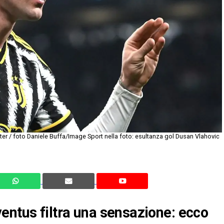
ter / foto Daniele Buffa/Image Sport nella foto: esultanza gol Dusan Vlahovic
entus filtra una sensazione: ecco