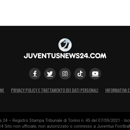
ONE
PRIVACY POLICY E TRATTAMENTO DEI DATI PERSONALI
INFORMATIVA E
24 – Registro Stampa Tribunale di Torino n. 45 del 07/09/2021 - Iscr
014 Sito non ufficiale, non autorizzato o connesso a Juventus Footbal