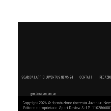
SCARICA L’APP DI JUVENTUS NEWS 24
CONTATTI
REDAZI
gestisci consenso
Copyright 2026 © riproduzione riservata Juventus News 
Editore e proprietario: Sport Review S.r.l P.I.11028660