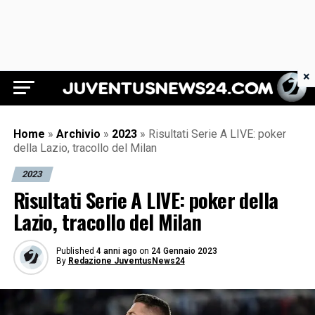
×
Juventus News 24
Home
»
Archivio
»
2023
»
Risultati Serie A LIVE: poker
della Lazio, tracollo del Milan
2023
Risultati Serie A LIVE: poker della
Lazio, tracollo del Milan
Published
4 anni ago
on
24 Gennaio 2023
By
Redazione JuventusNews24