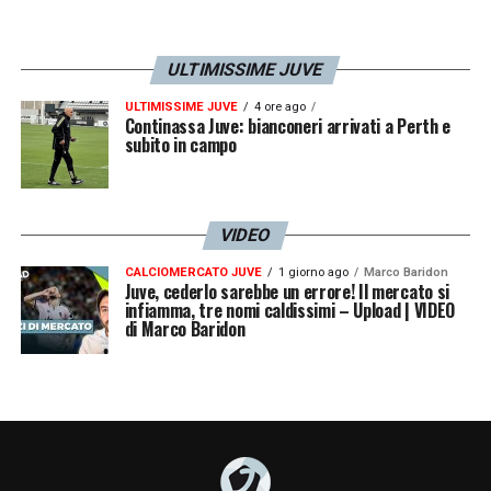
Bologna-Cremonese 1-1
(50′ rig. Okereke,
55′ aut. Chiriches)
ULTIMISSIME JUVE
Inter-Empoli 0-1
(66′ Baldanzi)
ULTIMISSIME JUVE
4 ore ago
Continassa Juve: bianconeri arrivati a Perth e
subito in campo
Martedì 24 gennaio
Lazio-Milan
4-0 (4′ Milinkovic Savic, 38′
VIDEO
Zaccagni, 67′ rig. Luis Alberto, 75′ Felipe
CALCIOMERCATO JUVE
1 giorno ago
Marco Baridon
Anderson)
Juve, cederlo sarebbe un errore! Il mercato si
infiamma, tre nomi caldissimi – Upload | VIDEO
di Marco Baridon
Classifica Serie A
Napoli 50
Milan 38
Inter 37