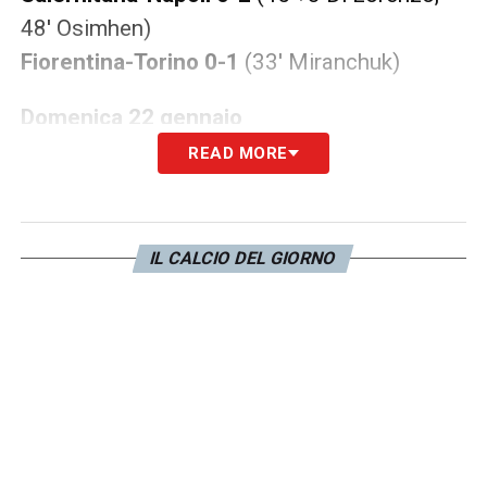
48′ Osimhen)
Fiorentina-Torino 0-1
(33′ Miranchuk)
Domenica 22 gennaio
READ MORE
Sampdoria-Udinese 0-1
(90′ Ehizibue)
Monza-Sassuolo
1
-1
(17′ Ferrari, 60′
Caprari)
IL CALCIO DEL GIORNO
Spezia-Roma 0-2
(45′ El Shaarawy, 49′
Abraham)
Juventus-Atalanta 3-3 (5′ Lookman, 25′ rig.
Di Maria, 34′ Milik, 46′ Maehele, 53′
Lookman, 65′ Danilo)
Lunedì 23 gennaio