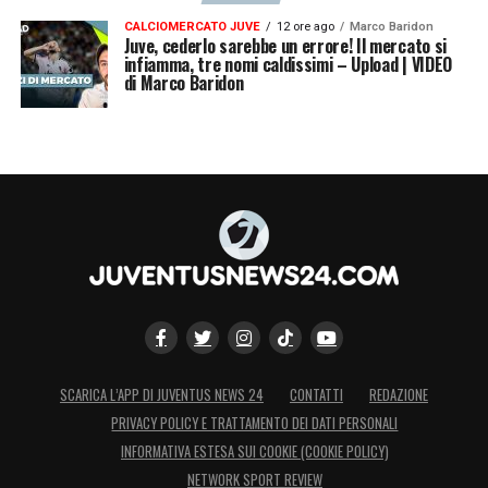
CALCIOMERCATO JUVE
12 ore ago
Marco Baridon
Juve, cederlo sarebbe un errore! Il mercato si
infiamma, tre nomi caldissimi – Upload | VIDEO
di Marco Baridon
SCARICA L’APP DI JUVENTUS NEWS 24
CONTATTI
REDAZIONE
PRIVACY POLICY E TRATTAMENTO DEI DATI PERSONALI
INFORMATIVA ESTESA SUI COOKIE (COOKIE POLICY)
NETWORK SPORT REVIEW