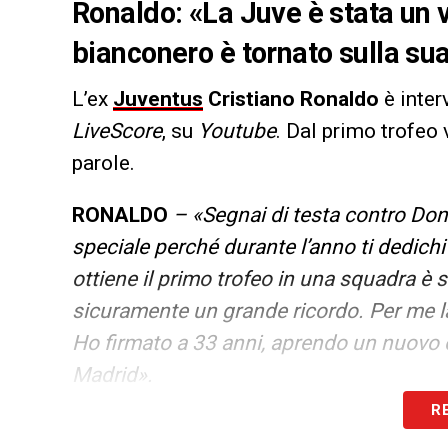
Ronaldo: «La Juve è stata un v
bianconero è tornato sulla su
L’ex
Juventus
Cristiano Ronaldo
è inte
LiveScore
, su
Youtube
. Dal primo trofeo 
parole.
RONALDO
– «Segnai di testa contro Don
speciale perché durante l’anno ti dedichi
ottiene il primo trofeo in una squadra è
sicuramente un grande ricordo. Per me la 
Ho firmato a 33 anni, aprendo un nuovo 
Madrid».
R
LA PLAYLIST DELLE NOSTRE TOP NEW