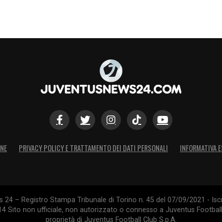
ONE
PRIVACY POLICY E TRATTAMENTO DEI DATI PERSONALI
INFORMATIVA E
24 – Registro Stampa Tribunale di Torino n. 45 del 07/09/2021 - Iscr
014 Sito non ufficiale, non autorizzato o connesso a Juventus Footbal
proprietà di Juventus Football Club S.p.A.