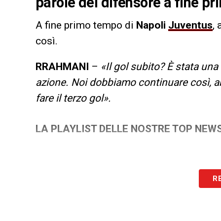
parole del difensore a fine p
A fine primo tempo di
Napoli
Juventus
,
così.
RRAHMANI
–
«Il gol subito? È stata una
azione. Noi dobbiamo continuare così, ab
fare il terzo gol».
LA PLAYLIST DELLE NOSTRE TOP NEW
R