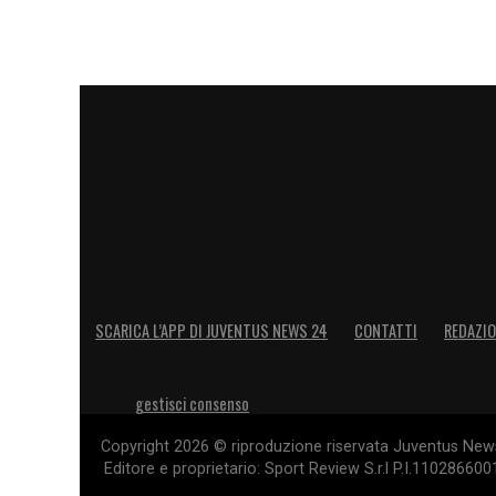
SCARICA L’APP DI JUVENTUS NEWS 24
CONTATTI
REDAZI
gestisci consenso
Copyright 2026 © riproduzione riservata Juventus News 
Editore e proprietario: Sport Review S.r.l P.I.11028660