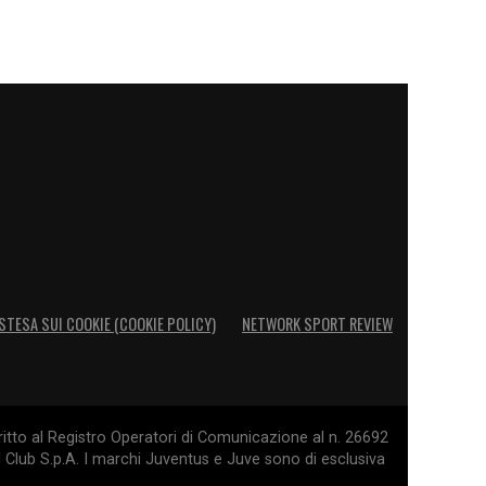
STESA SUI COOKIE (COOKIE POLICY)
NETWORK SPORT REVIEW
itto al Registro Operatori di Comunicazione al n. 26692
l Club S.p.A. I marchi Juventus e Juve sono di esclusiva