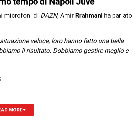
rimo tempo di Napoli Juve
 ai microfoni di
DAZN
, Amir
Rrahmani
ha parlato
 situazione veloce, loro hanno fatto una bella
biamo il risultato. Dobbiamo gestire meglio e
S
EAD MORE