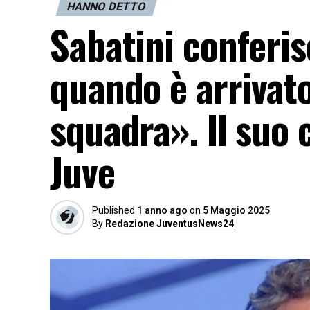
HANNO DETTO
Sabatini conferis
quando è arrivato
squadra». Il su
Juve
Published
1 anno ago
on
5 Maggio 2025
By
Redazione JuventusNews24