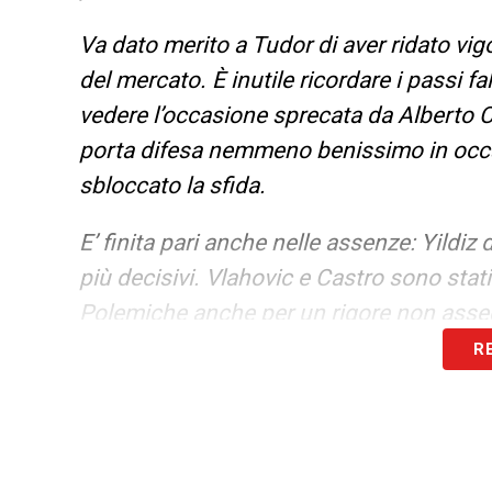
Va dato merito a Tudor di aver ridato vig
del mercato. È inutile ricordare i passi f
vedere l’occasione sprecata da Alberto C
porta difesa nemmeno benissimo in occa
sbloccato la sfida.
E’ finita pari anche nelle assenze: Yildiz 
più decisivi. Vlahovic e Castro sono sta
Polemiche anche per un rigore non asseg
R
LA PLAYLIST DELLE NOSTRE TOP NEW