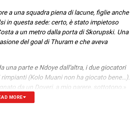
ore a una squadra piena di lacune, figlie anche
alsi in questa sede: certo, è stato impietoso
osta a un metro dalla porta di Skorupski. Una
sione del goal di Thuram e che aveva
da una parte e Ndoye dall’altra, i due giocatori
ti rimpianti (Kolo Muani non ha giocato bene…).
nato da un Doveri, a mio parere, sottotono.
»
EAD MORE
S