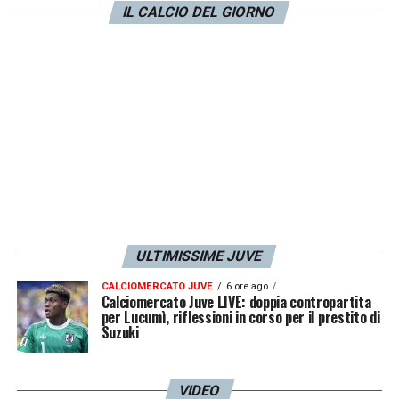
è da sottovalutare perché ci sono equilibri
IL CALCIO DEL GIORNO
delicati in tutte le società e i dirigenti devono
stare attenti a chi si vede e dove
».
LA PLAYLIST DELLE NOSTRE TOP NEWS
ULTIMISSIME JUVE
CALCIOMERCATO JUVE
6 ore ago
Calciomercato Juve LIVE: doppia contropartita
per Lucumì, riflessioni in corso per il prestito di
Suzuki
VIDEO