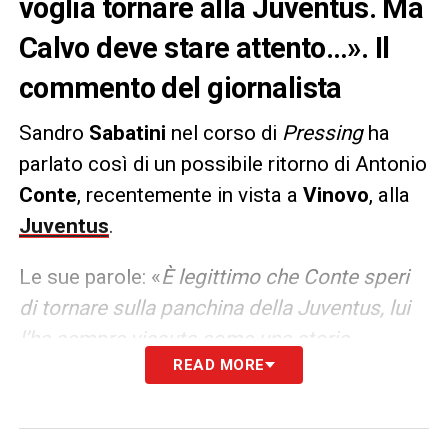
voglia tornare alla Juventus. Ma
Calvo deve stare attento…». Il
commento del giornalista
Sandro
Sabatini
nel corso di
Pressing
ha
parlato così di un possibile ritorno di Antonio
Conte
, recentemente in vista a
Vinovo
, alla
Juventus
.
Le sue parole: «
È legittimo che Conte speri
di tornare sulla panchina della Juventus, lui
l’ha sempre vissuta come una storia
READ MORE
interrotta. Pochi giorni fa è uscito su tutti i
giornali che Conte si è visto con Calvo a
Vinovo: questo non deve far sorridere e non