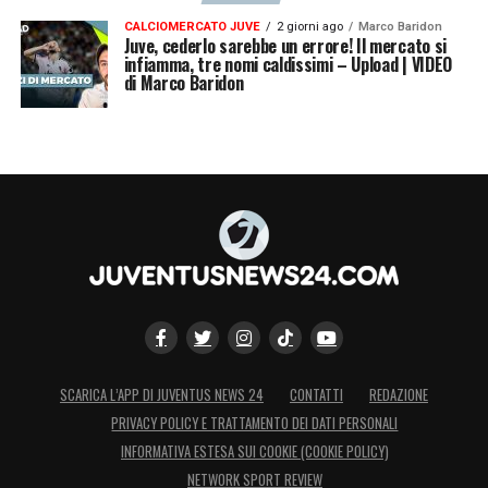
CALCIOMERCATO JUVE
2 giorni ago
Marco Baridon
Juve, cederlo sarebbe un errore! Il mercato si
infiamma, tre nomi caldissimi – Upload | VIDEO
di Marco Baridon
SCARICA L’APP DI JUVENTUS NEWS 24
CONTATTI
REDAZIONE
PRIVACY POLICY E TRATTAMENTO DEI DATI PERSONALI
INFORMATIVA ESTESA SUI COOKIE (COOKIE POLICY)
NETWORK SPORT REVIEW