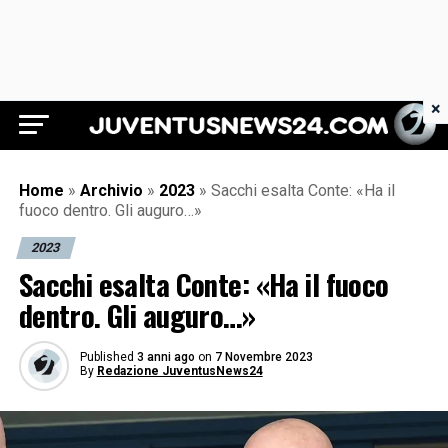
×
Juventus News 24
Home
»
Archivio
»
2023
»
Sacchi esalta Conte: «Ha il
fuoco dentro. Gli auguro…»
2023
Sacchi esalta Conte: «Ha il fuoco
dentro. Gli auguro…»
Published
3 anni ago
on
7 Novembre 2023
By
Redazione JuventusNews24