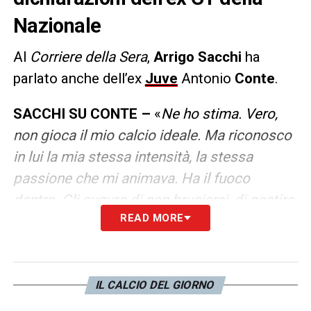
Nazionale
Al
Corriere della Sera
,
Arrigo Sacchi
ha
parlato anche dell’ex
Juve
Antonio
Conte
.
SACCHI SU CONTE –
«
Ne ho stima. Vero,
non gioca il mio calcio ideale. Ma riconosco
in lui la mia stessa intensità, la stessa
passione che mi animava. Ha il fuoco
dentro. Gli auguro di non bruciarsi, di gestire
READ MORE
i propri demoni interiori meglio di quanto
sono riuscito a fare io
».
LA PLAYLIST DELLE NOSTRE TOP NEWS
IL CALCIO DEL GIORNO