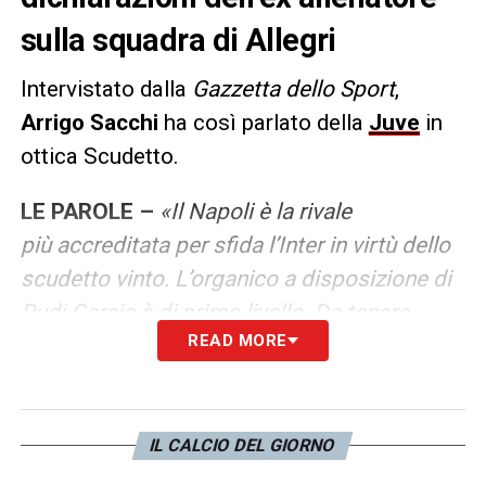
sulla squadra di Allegri
Intervistato dalla
Gazzetta dello Sport
,
Arrigo Sacchi
ha così parlato della
Juve
in
ottica Scudetto.
LE PAROLE –
«Il Napoli è la rivale
più accreditata per sfida l’Inter in virtù dello
scudetto vinto. L’organico a disposizione di
Rudi Garcia è di primo livello. Da tenere
READ MORE
sotto osservazione il Milan di Pioli, perché
sta crescendo come gioco e ha
elementi funzionali alle idee dell’allenatore.
La Juve ha vantaggio di non giocare
IL CALCIO DEL GIORNO
le coppe e questo, alla lunga potrebbe