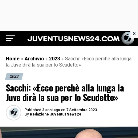
×
Juventus News 24
Home
»
Archivio
»
2023
»
Sacchi: «Ecco perchè alla lunga
la Juve dirà la sua per lo Scudetto»
2023
Sacchi: «Ecco perchè alla lunga la
Juve dirà la sua per lo Scudetto»
Published
3 anni ago
on
7 Settembre 2023
By
Redazione JuventusNews24