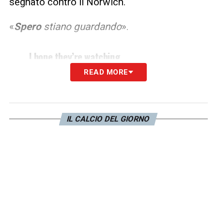
segnato contro il Norwich.
«
Spero
stiano guardando
».
I hope they’re watching.
READ MORE
— Ramy Abbas Issa (@RamyCol)
August 14, 2021
IL CALCIO DEL GIORNO
LA PLAYLIST DELLE NOSTRE TOP NEWS