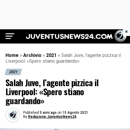
×
Juventus News 24
Home
»
Archivio
»
2021
»
Salah Juve, l’agente pizzica il
Liverpool: «Spero stiano guardando»
2021
Salah Juve, l’agente pizzica il
Liverpool: «Spero stiano
guardando»
Published
5 anni ago
on
15 Agosto 2021
By
Redazione JuventusNews24