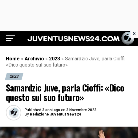
×
Juventus News 24
Home
»
Archivio
»
2023
»
Samardzic Juve, parla Cioffi:
«Dico questo sul suo futuro»
2023
Samardzic Juve, parla Cioffi: «Dico
questo sul suo futuro»
Published
3 anni ago
on
3 Novembre 2023
By
Redazione JuventusNews24