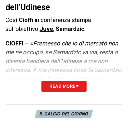
dell’Udinese
Così
Cioffi
in conferenza stampa
sull’obiettivo
Juve
,
Samardzic
.
CIOFFI
– «
Premesso che io di mercato non
me ne occupo, se Samardzic va via, resta o
diventa bandiera dell’Udinese a me non
interessa. A me interessa cosa fa Samardzic
in questi giorni. Domani se gioca per la
READ MORE
squadra, lui deve fare quello che fanno tutti
gli altri, che vanno forte con la palla e
fortissimo senza palla. Fatto questo ha tutti i
mezzi per essere trascinatore, se non lo fa la
IL CALCIO DEL GIORNO
concorrenza non manca
».