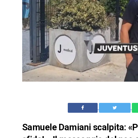
Samuele Damiani scalpita: «P