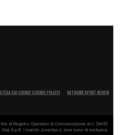
STESA SUI COOKIE (COOKIE POLICY)
NETWORK SPORT REVIEW
itto al Registro Operatori di Comunicazione al n. 26692
l Club S.p.A. I marchi Juventus e Juve sono di esclusiva