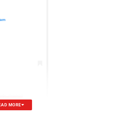
ram
uele_damiani)
EAD MORE