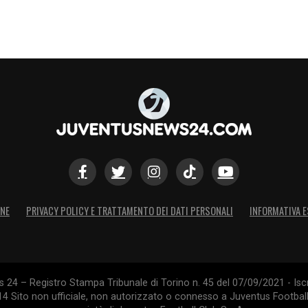
nuovo acquisto della Juventus Next Gen
S
ONE
PRIVACY POLICY E TRATTAMENTO DEI DATI PERSONALI
INFORMATIVA E
24 – Registro Stampa Tribunale di Torino n. 45 del 07/09/2021 - Iscr
014 Sito non ufficiale, non autorizzato o connesso a Juventus Footbal