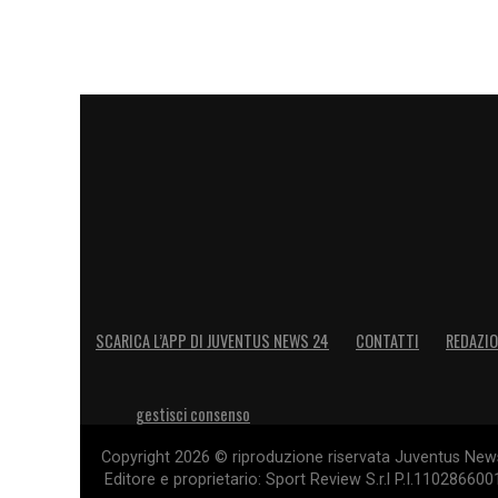
LEGGI ANCHE:
Chi è Samuele Damiani, 
LA PLAYLIST DELLE NOSTRE TOP NEW
SCARICA L’APP DI JUVENTUS NEWS 24
CONTATTI
REDAZI
gestisci consenso
Copyright 2026 © riproduzione riservata Juventus News 
Editore e proprietario: Sport Review S.r.l P.I.11028660