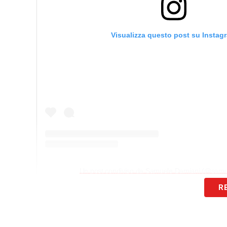
Visualizza questo post su Instag
Un post condiviso da Samuele Damiani (@sam
R
Questo il messaggio di Damiani.