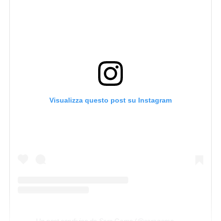
Visualizza questo post su Instagram
U
n post condiviso da Sara Gama (@saragama_ita)