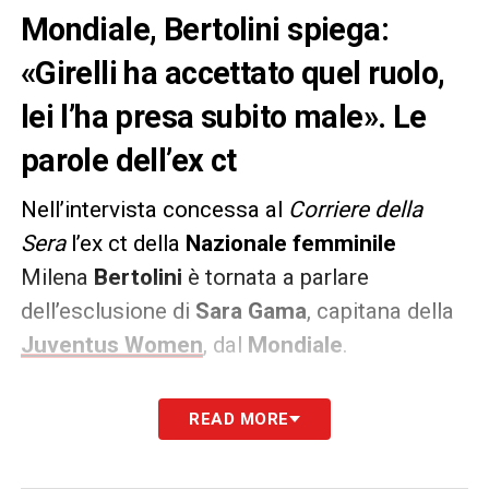
Mondiale, Bertolini spiega:
«Girelli ha accettato quel ruolo,
lei l’ha presa subito male». Le
parole dell’ex ct
Nell’intervista concessa al
Corriere della
Sera
l’ex ct della
Nazionale femminile
Milena
Bertolini
è tornata a parlare
dell’esclusione di
Sara Gama
, capitana della
Juventus Women
, dal
Mondiale
.
Le sue parole: «
Al raduno di aprile ho parlato
READ MORE
chiaro a tutte le giocatrici più esperte:
attenzione, le giovani premono, nessuna ha il