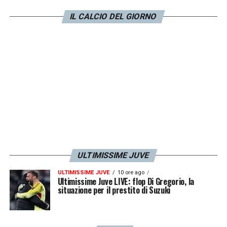
posto garantito. Sara inclusa. Se verrete al
IL CALCIO DEL GIORNO
Mondiale, ho detto, potrete giocare o stare
in panchina però il vostro contributo al
gruppo sarà co- munque importante. È il
con- cetto di squadra che deve prevalere.
Con Girelli, Cernoia e Bartoli è nato un patto:
mi hanno dato la loro disponibilità totale.
Sara l’ha presa male da subito: ho capito che
quel ruolo, in Nuova Zelanda, non avrebbe
potuto reggerlo
».
ULTIMISSIME JUVE
ULTIMISSIME JUVE
10 ore ago
LA PLAYLIST DELLE NOSTRE TOP NEWS
Ultimissime Juve LIVE: flop Di Gregorio, la
situazione per il prestito di Suzuki