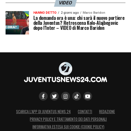
VIDEO
HANNO DETTO
2 giorni ago
Marco Baridon
La domanda ora è una: chi sarà il nuovo portiere
della Juventus? Retroscena Kolo-Alajbegovic
dopo l’Inter – VIDEO di Marco Baridon
SCARICA L’APP DI JUVENTUS NEWS 24
CONTATTI
REDAZIONE
PRIVACY POLICY E TRATTAMENTO DEI DATI PERSONALI
INFORMATIVA ESTESA SUI COOKIE (COOKIE POLICY)