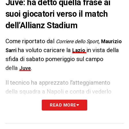
Juve: ha detto quella frase ai
suoi giocatori verso il match
dell’Allianz Stadium
Come riportato dal
,
Corriere dello Sport
Maurizio
ha voluto caricare la
in vista della
Sarri
Lazio
sfida di sabato pomeriggio sul campo
della
.
Juve
Il tecnico ha apprezzato l’atteggiamento
della squadra a Napoli e conta di vederlo
replicato nei prossimi impegni, in primis
READ MORE
quello contro i bianconeri di Allegri. Questo il
messaggio del Comandante
biancoceleste
:
«
L’atteggiamento di Napoli è