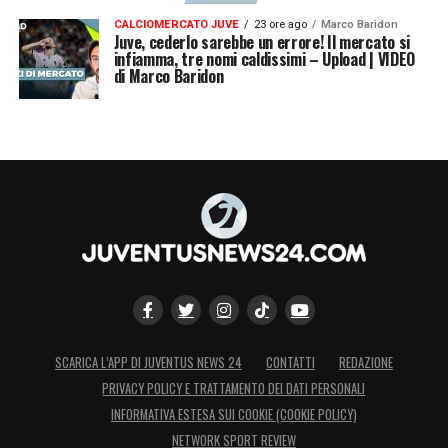
CALCIOMERCATO JUVE
23 ore ago
Marco Baridon
Juve, cederlo sarebbe un errore! Il mercato si
infiamma, tre nomi caldissimi – Upload | VIDEO
di Marco Baridon
SCARICA L’APP DI JUVENTUS NEWS 24
CONTATTI
REDAZIONE
PRIVACY POLICY E TRATTAMENTO DEI DATI PERSONALI
INFORMATIVA ESTESA SUI COOKIE (COOKIE POLICY)
NETWORK SPORT REVIEW