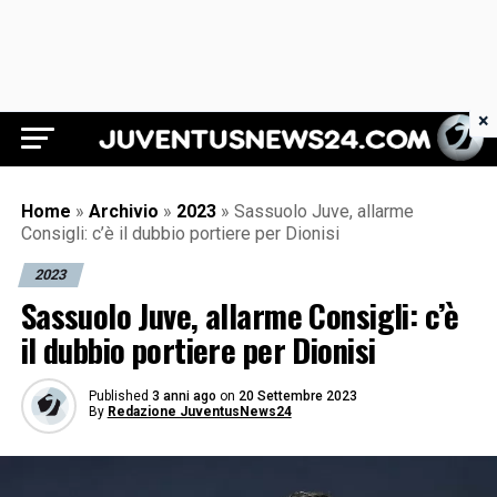
×
Juventus News 24
Home
»
Archivio
»
2023
»
Sassuolo Juve, allarme
Consigli: c’è il dubbio portiere per Dionisi
2023
Sassuolo Juve, allarme Consigli: c’è
il dubbio portiere per Dionisi
Published
3 anni ago
on
20 Settembre 2023
By
Redazione JuventusNews24