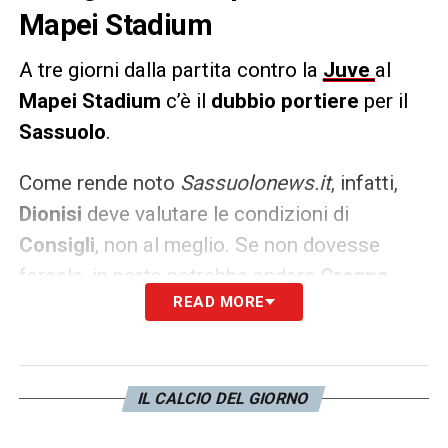
Mapei Stadium
A tre giorni dalla partita contro la
Juve
al
Mapei Stadium
c’è il
dubbio portiere
per il
Sassuolo
.
Come rende noto
Sassuolonews.it
, infatti,
Dionisi
deve valutare le condizioni di
Consigli
, non al meglio. Se non dovesse
farcela, in porta potrebbe andare
Cragno
.
READ MORE
L’allenatore potrebbe cambiare qualcosa in
difesa, ma per scelta tecnica, schierando
Viti
al posto di
Tressoldi
. Sono attese novità nei
prossimi giorni.
IL CALCIO DEL GIORNO