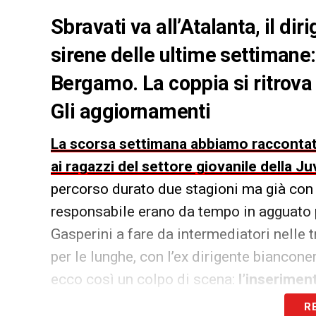
Sbravati va all’Atalanta, il dir
sirene delle ultime settimane
Bergamo. La coppia si ritrova
Gli aggiornamenti
La scorsa settimana abbiamo raccontato
ai ragazzi del settore giovanile della J
percorso durato due stagioni ma già con b
responsabile erano da tempo in agguato
Gasperini a fare da intermediatori nelle 
per le lunghe, con l’ex dirigente bianco
ecco così un colpo di scena:
l’inserimen
Giuntoli
.
R