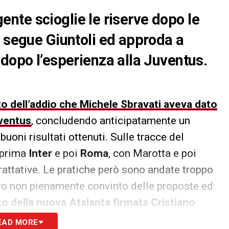
igente scioglie le riserve dopo le
: segue Giuntoli ed approda a
 dopo l’esperienza alla Juventus.
 dell’addio che Michele Sbravati aveva dato
uventus
, concludendo anticipatamente un
uoni risultati ottenuti. Sulle tracce del
 prima
Inter
e poi
Roma
, con Marotta e poi
trattative. Le pratiche però sono andate troppo
nero non pienamente convinto delle proposte ed
to della nuova Atalanta firmata Cristiano
EAD MORE