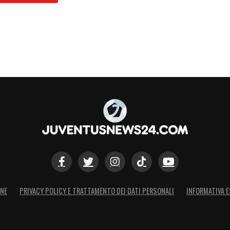
orte della Dea
, grazie chiaramente
che lo aveva portato alla Juventus due stagioni fa
ovanile. Si apre quindi un nuovo capitolo del
a della stima reciproca e della fiducia che
La Juventus invece, sembra sempre più
glia, una figura interna ma molto esperta e
S
ONE
PRIVACY POLICY E TRATTAMENTO DEI DATI PERSONALI
INFORMATIVA E