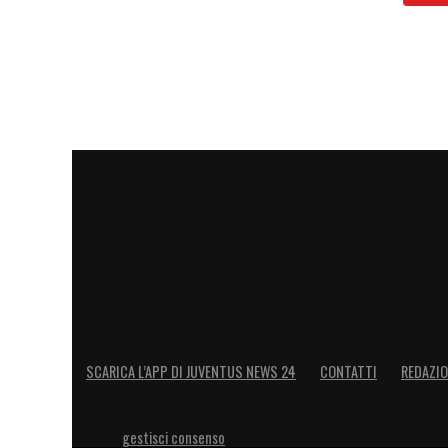
Michele Sbravati avrebbe accettato la c
all’intervento diretto di Giuntoli, colui 
nelle vesti di responsabile del settore gi
rapporto Giuntoli-Sbravati a testimonianz
entrambi si ripongono vicendevolmente.
convinta di puntare su Massimiliano Sca
sicuramente affidabile
.
LA PLAYLIST DELLE NOSTRE TOP NEW
SCARICA L’APP DI JUVENTUS NEWS 24
CONTATTI
REDAZI
gestisci consenso