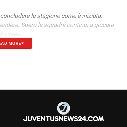
 concludere la stagione come è iniziata,
rendere. Spero la squadra continui a giocare
i cose».
EAD MORE
S