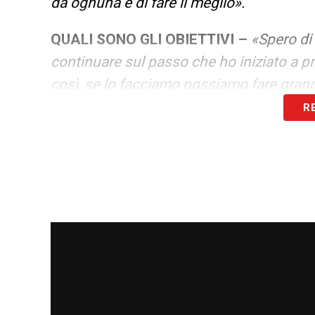
da ognuna e di fare il meglio».
QUALI SONO GLI OBIETTIVI –
«Spero di
continuare sul passo che ho iniziato a p
così, se lo facciamo possiamo fare grand
R
LA PLAYLIST DELLE NOSTRE TOP NEW