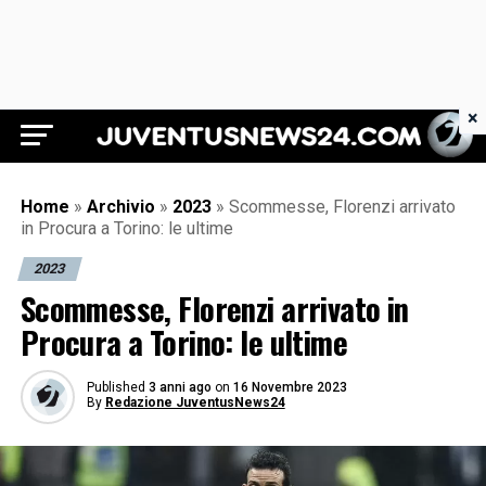
×
Juventus News 24
Home
»
Archivio
»
2023
»
Scommesse, Florenzi arrivato
in Procura a Torino: le ultime
2023
Scommesse, Florenzi arrivato in
Procura a Torino: le ultime
Published
3 anni ago
on
16 Novembre 2023
By
Redazione JuventusNews24