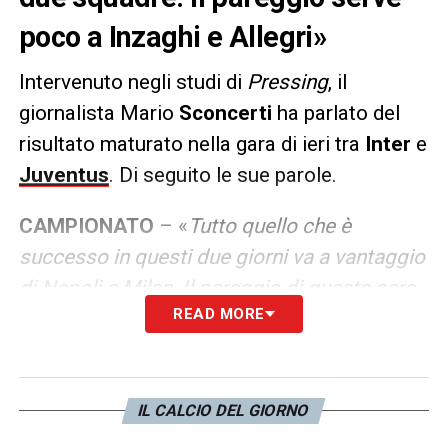
poco a Inzaghi e Allegri»
Intervenuto negli studi di
Pressing
, il
giornalista Mario
Sconcerti
ha parlato del
risultato maturato nella gara di ieri tra
Inter
e
Juventus
. Di seguito le sue parole.
CAMPIONATO
– «
Tutto quello che è
successo in questi due giorni va a vantaggio
di Napoli e Milan. Il pareggio di questa sera
READ MORE
serve a poco sia a
Juve
che a
Inter
» ha
dichiarato
Sconcerti
.
LA PLAYLIST DELLE NOSTRE TOP NEWS
IL CALCIO DEL GIORNO