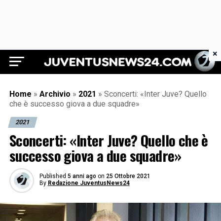
×
Juventus News 24
Home
»
Archivio
»
2021
»
Sconcerti: «Inter Juve? Quello
che è successo giova a due squadre»
2021
Sconcerti: «Inter Juve? Quello che è
successo giova a due squadre»
Published
5 anni ago
on
25 Ottobre 2021
By
Redazione JuventusNews24