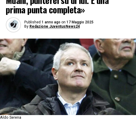
Muani, punterei su di lui. È una
prima punta completa»
Published
1 anno ago
on
17 Maggio 2025
By
Redazione JuventusNews24
Aldo Serena